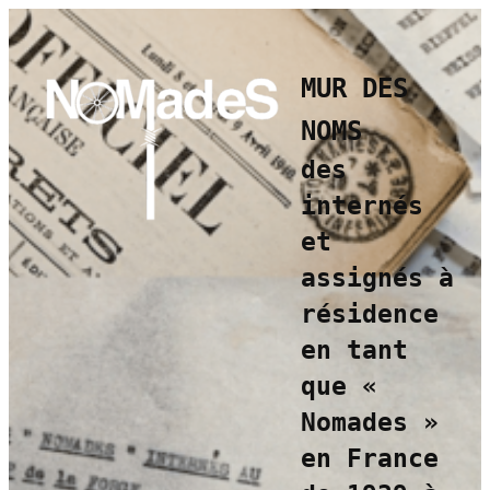
Aller
au
contenu
MUR DES
NOMS
des
internés
et
assignés à
résidence
en tant
que
«
Nomades »
en France