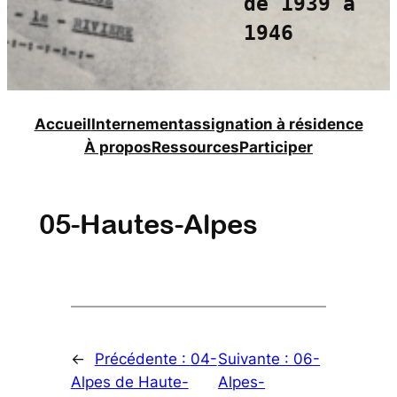
de 1939 à
1946
Accueil
Internement
assignation à résidence
À propos
Ressources
Participer
05-Hautes-Alpes
←
Précédente :
04-
Suivante :
06-
Alpes de Haute-
Alpes-