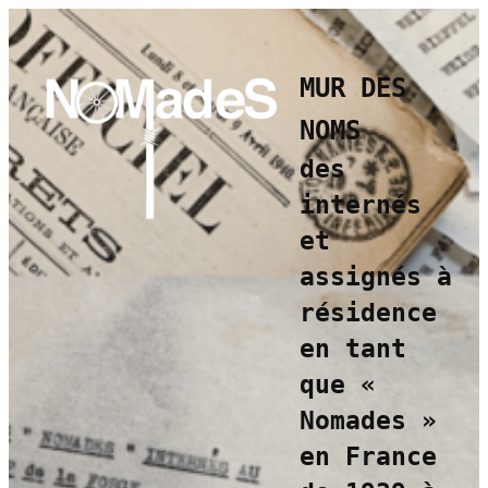
Aller
au
contenu
MUR DES
NOMS
des
internés
et
assignés à
résidence
en tant
que
«
Nomades »
en France