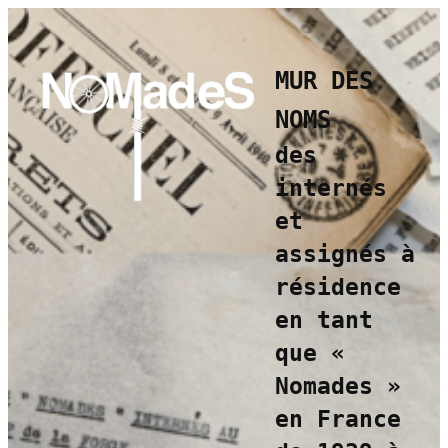
Aller
au
contenu
MUR DES
NOMS
des
internés
et
assignés à
résidence
en tant
que
«
Nomades »
en France