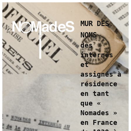
Aller
au
contenu
MUR DES
NOMS
des
internés
et
assignés à
résidence
en tant
que
«
Nomades »
en France