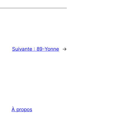
Suivante :
89-Yonne
→
À propos