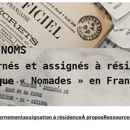
 NOMS
rnés et assignés à rési
que
« Nomades »
en Fran
ternement
assignation à résidence
À propos
Ressource