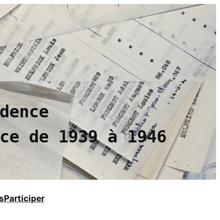
dence
ce de 1939 à 1946
s
Participer